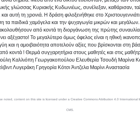
λικής γλώσσας Κυριακής Κυδωνιέως, συνέλεξαν, καθάρισαν, ταξι
αι αυτή τη χρονιά. Η δράση φιλοξενήθηκε στο Χριστουγεννιάτικ
η τα παιδικά χαμόγελα και την ψυχαγωγία μικρών και μεγάλων.
αρακολουθήσουν από κοντά τη διοργάνωση της πρώτης συναυλίας
μείνει αξέχαστο! Το μεγαλύτερο όμως όφελος είναι η ηθική ικα
ύη και η αμοιβαιότητα αποτελούν αξίες που βρίσκονται στη βάσ
ν από κοντά ! Θερμά συγχαρητήρια στους μαθητές και στις μαθήτ
ούλη Καλλιόπη Γεωργακοπούλου Ελευθερία Τσουδή Μαρίνα Κ
ιβιντ Λυγεράκη Γρηγορία Κότσι Άντζελα Μαρίνι Αναστασία
e noted, content on this site is licensed under a Creative Commons Attribution 4.0 International
CMS.