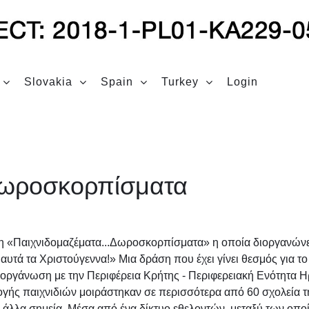
Slovakia
Spain
Turkey
Login
Δωροσκορπίσματα
η «Παιχνιδομαζέματα...Δωροσκορπίσματα» η οποία διοργανώνετ
 αυτά τα Χριστούγεννα!» Μια δράση που έχει γίνει θεσμός για 
οργάνωση με την Περιφέρεια Κρήτης - Περιφερειακή Ενότητα Η
ογής παιχνιδιών μοιράστηκαν σε περισσότερα από 60 σχολεία τ
α άλλα σημεία. Μέσα από ένα δίκτυο εθελοντών, μεταξύ των οπ