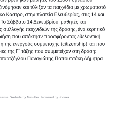
νόμησαν και τύλιξαν τα παιχνίδια με χρωματιστό
ο Κάστρο, στην πλατεία Ελευθερίας, στις 14 και
 Το Σάββατο 14 Δεκεμβρίου, μαθητές και
 συλλογής παιχνιδιών της δράσης, ένα εκρητικό
νοποιήση που απέκτησν προσφέροντας εθελοντική
η της ενεργούς συμμετοχής (citizenship) και που
ριες της Γ´ τάξης που συμμετείχαν στη δράση:
αταρτζόγλου Παναγιώτης Παπουτσάκη Δήμητρα
 license. Website by Miro Alex. Powered by Joomla