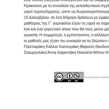
Ηρακλείου με τη συνοδεία της εκπαιδευτικού Αγγ
χαρτί περιτυλίγματος, ώστε να δωροσκορπίσουμε κ
15 Δεκεμβρίου, σε ένα διήμερο δράσεων με έμφασ
μαθήτριες της Γ´ γυμνασίου είχαν τη χαρά να π
live και ένα χορευτικό show που θα τους μείνει 
εργασία. Η συμμετοχή, η εμπιστοσύνη, η αλληλεγγ
οι μαθητές μας είχαν την ευκαιρία να τις βιώσου
Πασπαράκη Κάλλια Χασουράκη Μαριεύη Θεοδοσ
Σταυρουλάκη Άννα Χαροντάκη Νικολέτα Μπίνο Ντί
Except where otherwis