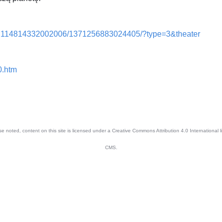
/a.114814332002006/1371256883024405/?type=3&theater
0.htm
e noted, content on this site is licensed under a Creative Commons Attribution 4.0 International
CMS.